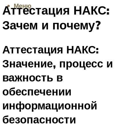
Меню
Аттестация НАКС:
Зачем и почему?
Аттестация НАКС:
Значение, процесс и
важность в
обеспечении
информационной
безопасности