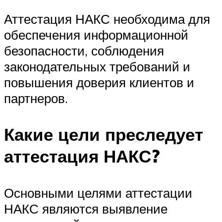
Аттестация НАКС необходима для
обеспечения информационной
безопасности, соблюдения
законодательных требований и
повышения доверия клиентов и
партнеров.
Какие цели преследует
аттестация НАКС?
Основными целями аттестации
НАКС являются выявление