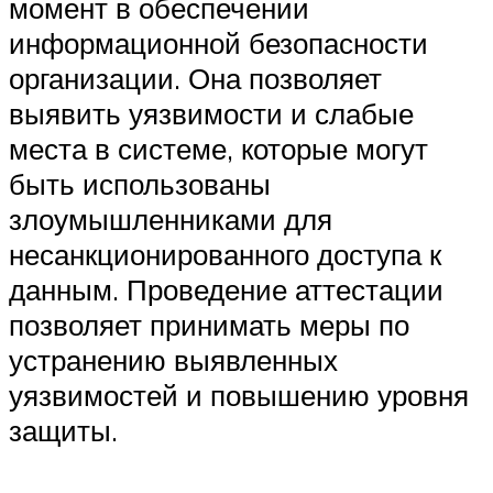
момент в обеспечении
информационной безопасности
организации. Она позволяет
выявить уязвимости и слабые
места в системе, которые могут
быть использованы
злоумышленниками для
несанкционированного доступа к
данным. Проведение аттестации
позволяет принимать меры по
устранению выявленных
уязвимостей и повышению уровня
защиты.