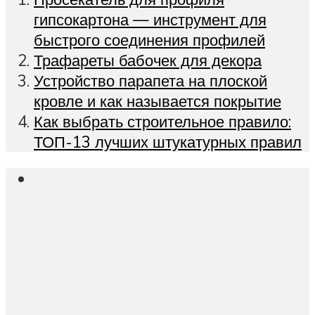
гипсокартона — инструмент для
быстрого соединения профилей
Трафареты бабочек для декора
Устройство парапета на плоской
кровле и как называется покрытие
Как выбрать строительное правило:
ТОП-13 лучших штукатурных правил