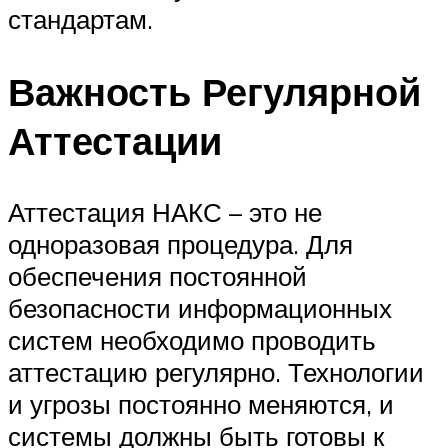
стандартам.
Важность Регулярной
Аттестации
Аттестация НАКС – это не
одноразовая процедура. Для
обеспечения постоянной
безопасности информационных
систем необходимо проводить
аттестацию регулярно. Технологии
и угрозы постоянно меняются, и
системы должны быть готовы к