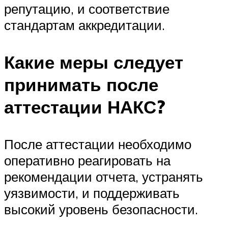
репутацию, и соответствие
стандартам аккредитации.
Какие меры следует
принимать после
аттестации НАКС?
После аттестации необходимо
оперативно реагировать на
рекомендации отчета, устранять
уязвимости, и поддерживать
высокий уровень безопасности.