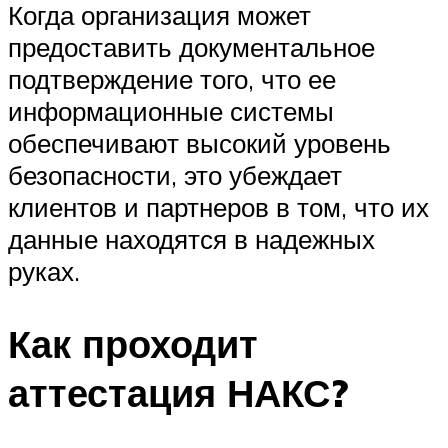
Когда организация может
предоставить документальное
подтверждение того, что ее
информационные системы
обеспечивают высокий уровень
безопасности, это убеждает
клиентов и партнеров в том, что их
данные находятся в надежных
руках.
Как проходит
аттестация НАКС?