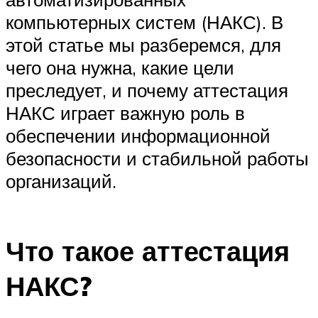
компьютерных систем (НАКС). В
этой статье мы разберемся, для
чего она нужна, какие цели
преследует, и почему аттестация
НАКС играет важную роль в
обеспечении информационной
безопасности и стабильной работы
организаций.
Что такое аттестация
НАКС?