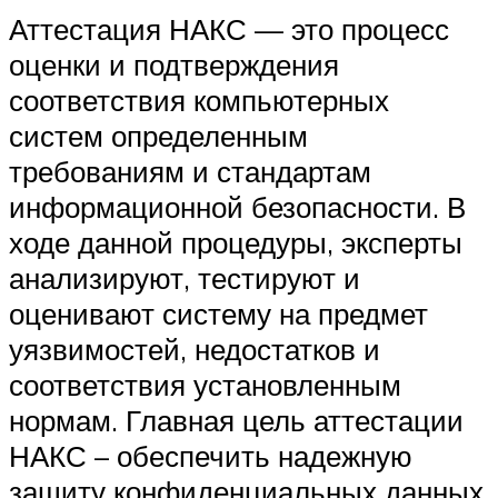
Аттестация НАКС — это процесс
оценки и подтверждения
соответствия компьютерных
систем определенным
требованиям и стандартам
информационной безопасности. В
ходе данной процедуры, эксперты
анализируют, тестируют и
оценивают систему на предмет
уязвимостей, недостатков и
соответствия установленным
нормам. Главная цель аттестации
НАКС – обеспечить надежную
защиту конфиденциальных данных