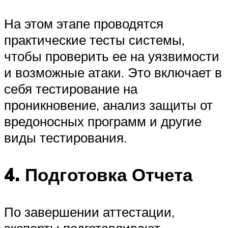
На этом этапе проводятся
практические тесты системы,
чтобы проверить ее на уязвимости
и возможные атаки. Это включает в
себя тестирование на
проникновение, анализ защиты от
вредоносных программ и другие
виды тестирования.
4. Подготовка Отчета
По завершении аттестации,