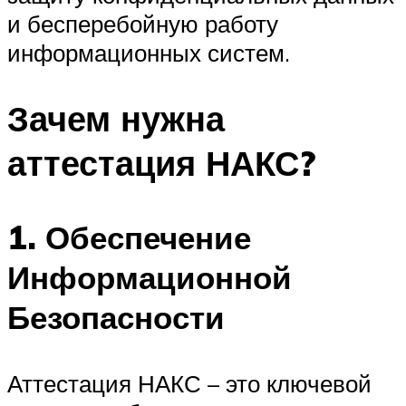
и бесперебойную работу
информационных систем.
Зачем нужна
аттестация НАКС?
1. Обеспечение
Информационной
Безопасности
Аттестация НАКС – это ключевой