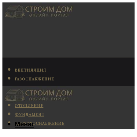
ВЕНТИЛЯЦИЯ
ГАЗОСНАБЖЕНИЕ
КАНАЛИЗАЦИЯ
КОНДИЦИОНИРОВАНИЕ
ОТОПЛЕНИЕ
ФУНДАМЕНТ
Меню
ЭЛЕКТРОСНАБЖЕНИЕ