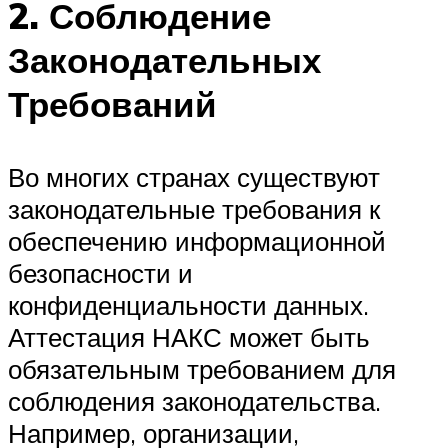
2. Соблюдение
Законодательных
Требований
Во многих странах существуют
законодательные требования к
обеспечению информационной
безопасности и
конфиденциальности данных.
Аттестация НАКС может быть
обязательным требованием для
соблюдения законодательства.
Например, организации,