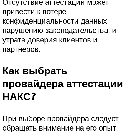
Отсутствие аттестации может
привести к потере
конфиденциальности данных,
нарушению законодательства, и
утрате доверия клиентов и
партнеров.
Как выбрать
провайдера аттестации
НАКС?
При выборе провайдера следует
обращать внимание на его опыт,