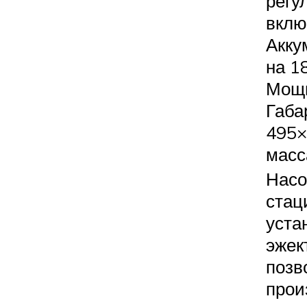
регу
вклю
Акку
на 1
Мощн
Габа
495×
масса
Насо
стац
уста
эжек
позв
прои