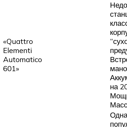
Недо
стан
клас
корп
«Quattro
“сух
Elementi
пред
Automatico
Встр
601»
мано
Акку
на 2
Мощн
Масса
Одна
попу