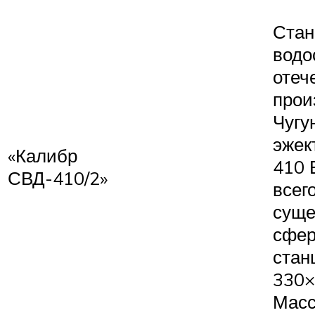
Стан
водо
отеч
прои
Чугу
эжек
«Калибр
410 
СВД-410/2»
всего
суще
сфер
стан
330×
Масса