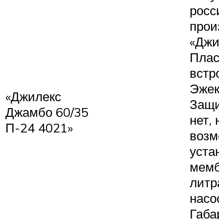
росс
прои
«Джи
Плас
встр
Эжек
«Джилекс
Защи
Джамбо 60/35
нет,
П-24 4021»
возм
уста
мемб
литр
насо
Габа