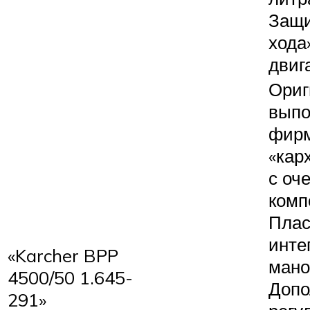
Защи
хода
двиг
Ориг
выпо
фир
«кар
с оч
комп
Плас
инте
«Karcher BPP
мано
4500/50 1.645-
Допо
291»