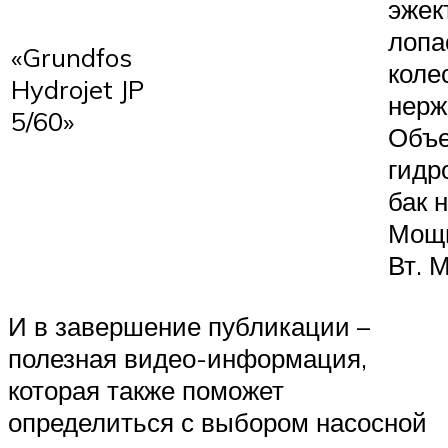
эжек
лопа
«Grundfos
коле
Hydrojet JP
нерж
5/60»
Объ
гидр
бак 
Мощн
Вт. М
И в завершение публикации –
полезная видео-информация,
которая также поможет
определиться с выбором насосной