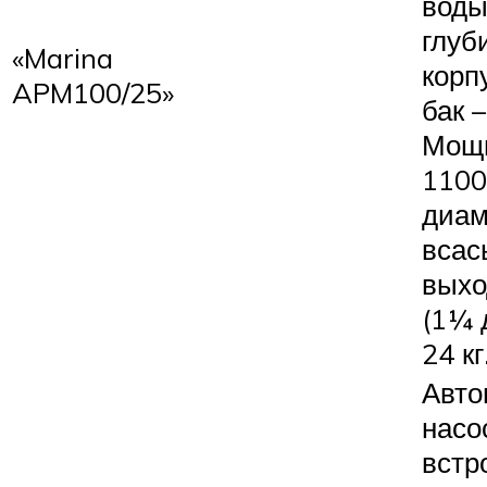
воды
глуб
«Marina
корп
APM100/25»
бак 
Мощн
1100
диам
всас
выхо
(1¼ 
24 кг
Авто
насо
встр