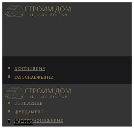
ВЕНТИЛЯЦИЯ
ГАЗОСНАБЖЕНИЕ
КАНАЛИЗАЦИЯ
КОНДИЦИОНИРОВАНИЕ
ОТОПЛЕНИЕ
ФУНДАМЕНТ
Меню
ЭЛЕКТРОСНАБЖЕНИЕ