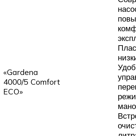
насо
пов
комф
эксп
Плас
низк
Удоб
«Gardena
упра
4000/5 Comfort
пере
ECO»
режи
мано
Встр
очис
литра