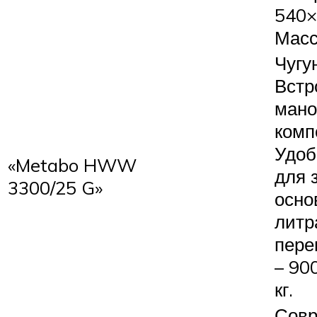
540×
Масса
Чугу
Встр
мано
комп
Удоб
«Metabo HWW
для 
3300/25 G»
осно
литр
пере
– 90
кг.
Совр