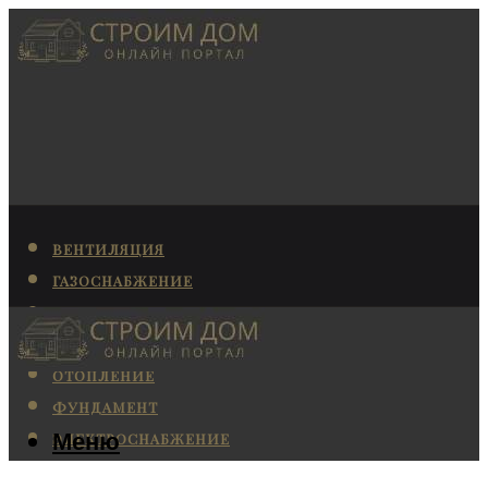
ВЕНТИЛЯЦИЯ
ГАЗОСНАБЖЕНИЕ
КАНАЛИЗАЦИЯ
КОНДИЦИОНИРОВАНИЕ
ОТОПЛЕНИЕ
ФУНДАМЕНТ
Меню
ЭЛЕКТРОСНАБЖЕНИЕ