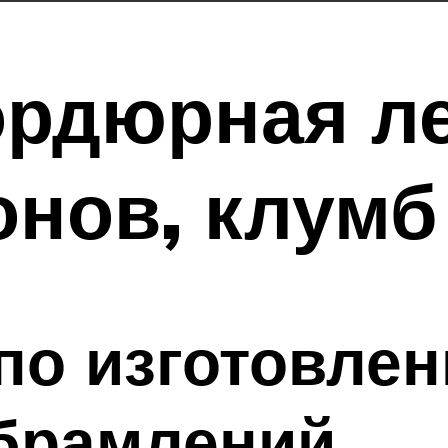
ордюрная ле
онов, клумб
по изготовле
брамлений