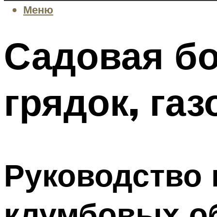
Меню
Садовая б
грядок, газ
Руководство 
клумбовых о