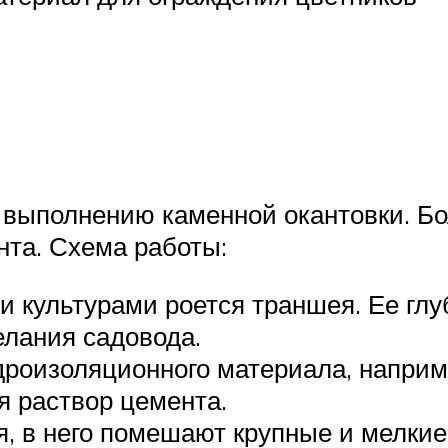
о выполнению каменной окантовки. Б
нта. Схема работы:
и культурами роется траншея. Ее глу
елания садовода.
дроизоляционного материала, наприм
я раствор цемента.
я, в него помешают крупные и мелкие 