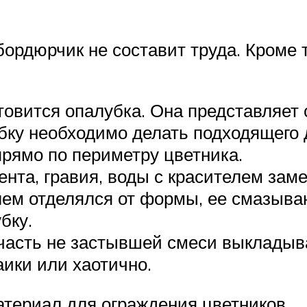
ордюрчик не составит труда. Кроме т
товится опалубка. Она представляет 
бку необходимо делать подходящего 
рямо по периметру цветника.
ента, гравия, воды с красителем зам
лем отделялся от формы, ее смазыва
бку.
часть не застывшей смеси выкладыв
аики или хаотично.
атериал для ограждения цветников