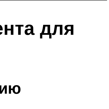
нта для
нию