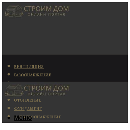
ВЕНТИЛЯЦИЯ
ГАЗОСНАБЖЕНИЕ
КАНАЛИЗАЦИЯ
КОНДИЦИОНИРОВАНИЕ
ОТОПЛЕНИЕ
ФУНДАМЕНТ
Меню
ЭЛЕКТРОСНАБЖЕНИЕ