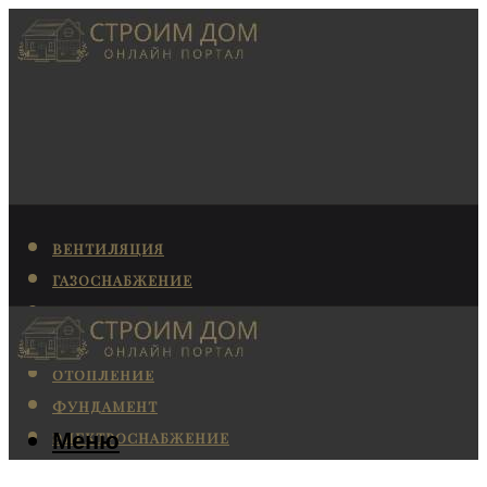
ВЕНТИЛЯЦИЯ
ГАЗОСНАБЖЕНИЕ
КАНАЛИЗАЦИЯ
КОНДИЦИОНИРОВАНИЕ
ОТОПЛЕНИЕ
ФУНДАМЕНТ
Меню
ЭЛЕКТРОСНАБЖЕНИЕ