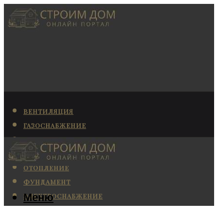
ВЕНТИЛЯЦИЯ
ГАЗОСНАБЖЕНИЕ
КАНАЛИЗАЦИЯ
КОНДИЦИОНИРОВАНИЕ
ОТОПЛЕНИЕ
ФУНДАМЕНТ
Меню
ЭЛЕКТРОСНАБЖЕНИЕ