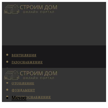
ВЕНТИЛЯЦИЯ
ГАЗОСНАБЖЕНИЕ
КАНАЛИЗАЦИЯ
КОНДИЦИОНИРОВАНИЕ
ОТОПЛЕНИЕ
ФУНДАМЕНТ
Меню
ЭЛЕКТРОСНАБЖЕНИЕ