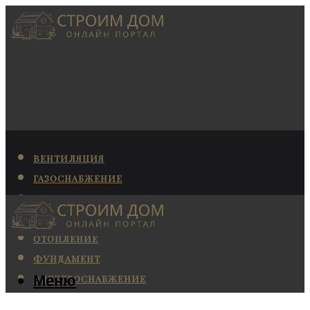
ВЕНТИЛЯЦИЯ
ГАЗОСНАБЖЕНИЕ
КАНАЛИЗАЦИЯ
КОНДИЦИОНИРОВАНИЕ
ОТОПЛЕНИЕ
ФУНДАМЕНТ
Меню
ЭЛЕКТРОСНАБЖЕНИЕ