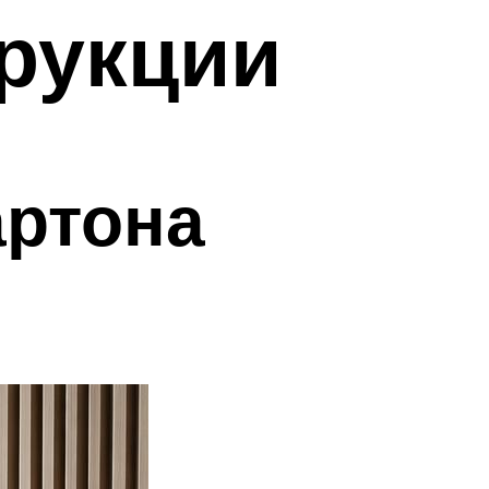
трукции
артона