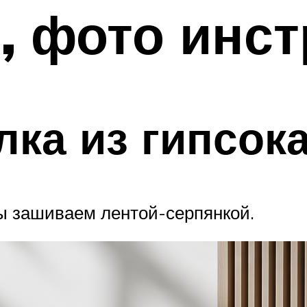
, фото инс
лка из гипсок
 зашиваем лентой-серпянкой.