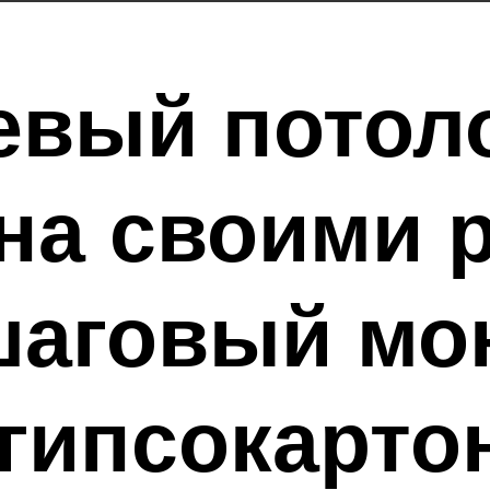
евый потоло
на своими 
шаговый мо
 гипсокарто