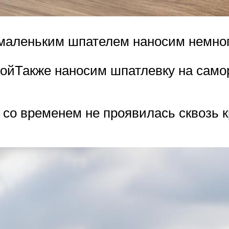
маленьким шпателем наносим немног
койТакже наносим шпатлевку на само
 со временем не проявилась сквозь к