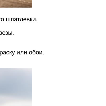
о шпатлевки.
резы.
раску или обои.