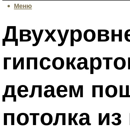
Меню
Двухуровн
гипсокарто
делаем по
потолка из