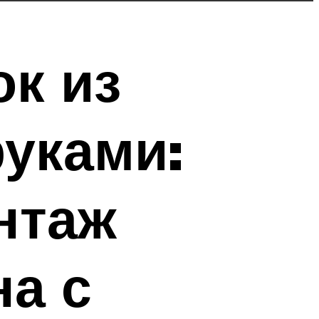
к из
руками:
нтаж
на с