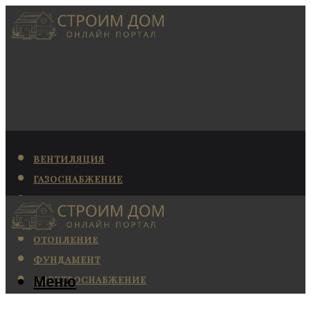
ВЕНТИЛЯЦИЯ
ГАЗОСНАБЖЕНИЕ
КАНАЛИЗАЦИЯ
КОНДИЦИОНИРОВАНИЕ
ОТОПЛЕНИЕ
ФУНДАМЕНТ
Меню
ЭЛЕКТРОСНАБЖЕНИЕ