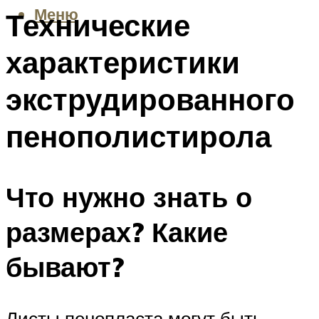
Меню
Технические
характеристики
экструдированного
пенополистирола
Что нужно знать о
размерах? Какие
бывают?
Листы пенопласта могут быть