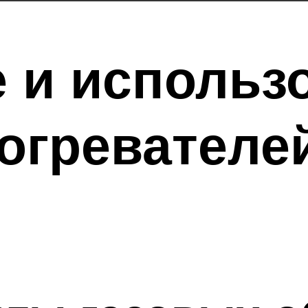
 и использ
огревателе