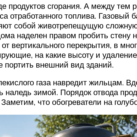
де продуктов сгорания. А между тем
а отработанного топлива. Газовый ба
вляют собой животрепещущую сложну
 дома наделен правом пробить стену 
м от вертикального перекрытия, в мн
рующие, на какие высоту и удалени
 портить внешний вид зданий.
лекислого газа навредит жильцам. В
ь наледь зимой. Порядок отвода прод
Заметим, что обогреватели на голубо