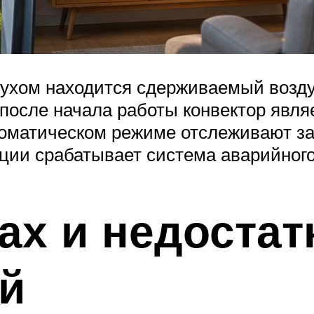
хом находится сдерживаемый воздух
 после начала работы конвектор явл
томатическом режиме отслеживают з
ции срабатывает система аварийного
ах и недостат
й