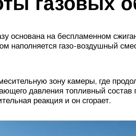
ты газовых о
азу основана на беспламенном сжига
ом наполняется газо-воздушный смес
месительную зону камеры, где прод
ающего давления топливный состав
ительная реакция и он сгорает.