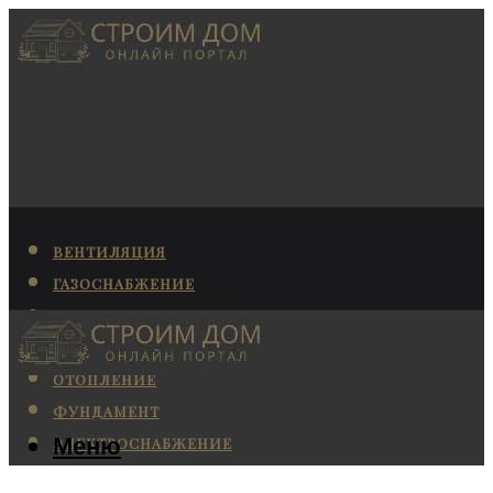
ВЕНТИЛЯЦИЯ
ГАЗОСНАБЖЕНИЕ
КАНАЛИЗАЦИЯ
КОНДИЦИОНИРОВАНИЕ
ОТОПЛЕНИЕ
ФУНДАМЕНТ
Меню
ЭЛЕКТРОСНАБЖЕНИЕ