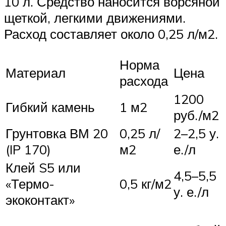
10 л. Средство наносится ворсяной
щеткой, легкими движениями.
Расход составляет около 0,25 л/м2.
Норма
Материал
Цена
расхода
1200
Гибкий камень
1 м2
руб./м2
Грунтовка ВМ 20
0,25 л/
2–2,5 у.
(IP 170)
м2
е./л
Клей S5 или
4,5–5,5
«Термо-
0,5 кг/м2
у. е./л
экоконтакт»