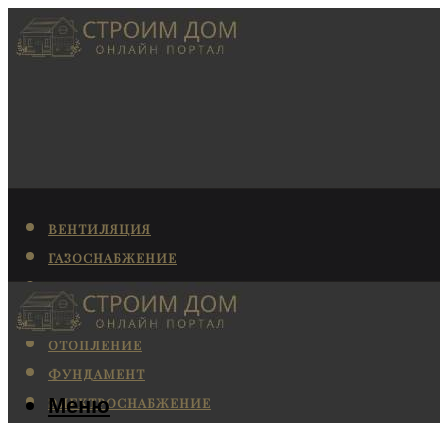
ВЕНТИЛЯЦИЯ
ГАЗОСНАБЖЕНИЕ
КАНАЛИЗАЦИЯ
КОНДИЦИОНИРОВАНИЕ
ОТОПЛЕНИЕ
ФУНДАМЕНТ
Меню
ЭЛЕКТРОСНАБЖЕНИЕ