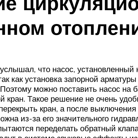
е циркуляцио
нном отоплен
услышал, что насос, установленный н
ак как установка запорной арматуры
оэтому можно поставить насос на б
 кран. Такое решение не очень удобн
перекрыть кран, а после выключения 
ожна из-за его значительного гидра
 пытаются переделать обратный клап
дут в системе звуковые эффекты из-