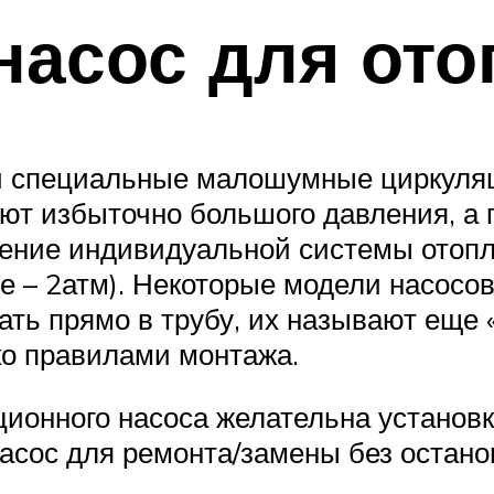
насос для от
ки специальные малошумные циркуля
ют избыточно большого давления, а 
ление индивидуальной системы отоп
е – 2атм). Некоторые модели насосо
ть прямо в трубу, их называют еще 
ко правилами монтажа.
ционного насоса желательна установ
насос для ремонта/замены без остано