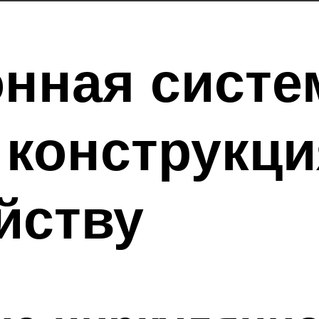
нная систе
 конструкци
йству