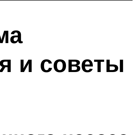
ма
я и советы