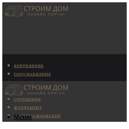
ВЕНТИЛЯЦИЯ
ГАЗОСНАБЖЕНИЕ
КАНАЛИЗАЦИЯ
КОНДИЦИОНИРОВАНИЕ
ОТОПЛЕНИЕ
ФУНДАМЕНТ
Меню
ЭЛЕКТРОСНАБЖЕНИЕ