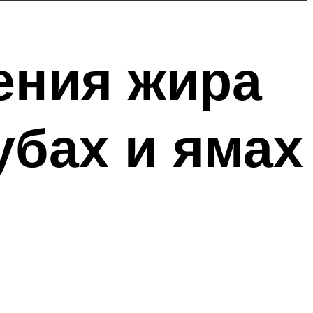
ения жира
убах и ямах