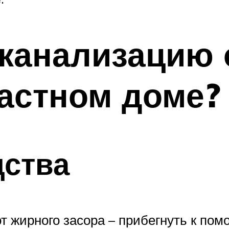
 канализацию 
частном доме?
дства
 жирного засора – прибегнуть к пом