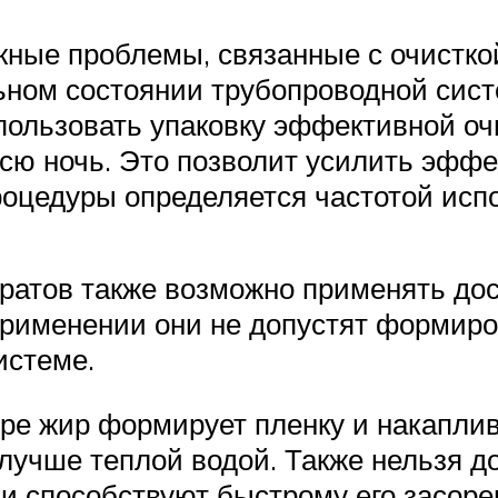
ные проблемы, связанные с очистко
ьном состоянии трубопроводной систе
спользовать упаковку эффективной 
всю ночь. Это позволит усилить эффе
оцедуры определяется частотой исп
ратов также возможно применять дос
применении они не допустят формиро
истеме.
ре жир формирует пленку и накаплива
лучше теплой водой. Также нельзя д
ни способствуют быстрому его засоре