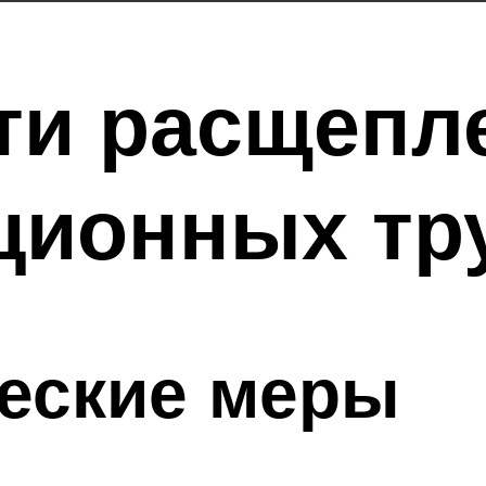
ти расщепл
ционных тр
еские меры