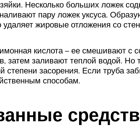
озяйки. Несколько больших ложек со
м наливают пару ложек уксуса. Обра
о удаляет жировые отложения со сте
лимонная кислота – ее смешивают с с
в, затем заливают теплой водой. Но 
 степени засорения. Если труба заб
ейственным способам.
анные средств