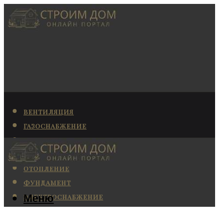
ВЕНТИЛЯЦИЯ
ГАЗОСНАБЖЕНИЕ
КАНАЛИЗАЦИЯ
КОНДИЦИОНИРОВАНИЕ
ОТОПЛЕНИЕ
ФУНДАМЕНТ
Меню
ЭЛЕКТРОСНАБЖЕНИЕ