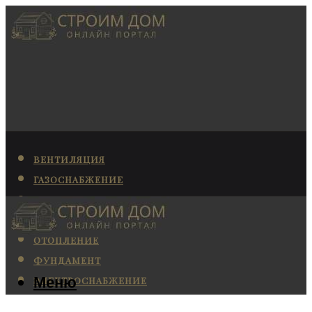
ВЕНТИЛЯЦИЯ
ГАЗОСНАБЖЕНИЕ
КАНАЛИЗАЦИЯ
КОНДИЦИОНИРОВАНИЕ
ОТОПЛЕНИЕ
ФУНДАМЕНТ
Меню
ЭЛЕКТРОСНАБЖЕНИЕ