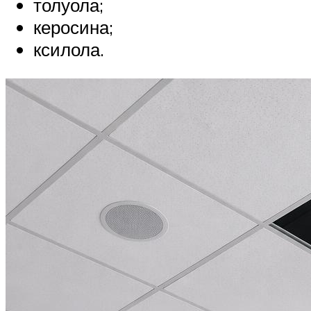
толуола;
керосина;
ксилола.