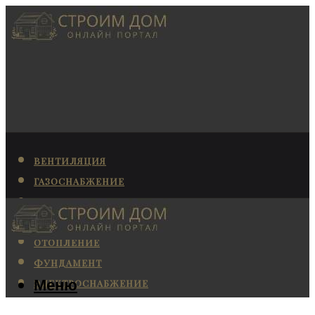
ВЕНТИЛЯЦИЯ
ГАЗОСНАБЖЕНИЕ
КАНАЛИЗАЦИЯ
КОНДИЦИОНИРОВАНИЕ
ОТОПЛЕНИЕ
ФУНДАМЕНТ
Меню
ЭЛЕКТРОСНАБЖЕНИЕ