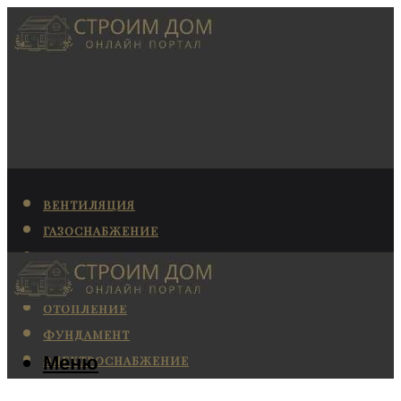
ВЕНТИЛЯЦИЯ
ГАЗОСНАБЖЕНИЕ
КАНАЛИЗАЦИЯ
КОНДИЦИОНИРОВАНИЕ
ОТОПЛЕНИЕ
ФУНДАМЕНТ
Меню
ЭЛЕКТРОСНАБЖЕНИЕ