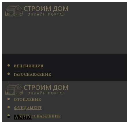
ВЕНТИЛЯЦИЯ
ГАЗОСНАБЖЕНИЕ
КАНАЛИЗАЦИЯ
КОНДИЦИОНИРОВАНИЕ
ОТОПЛЕНИЕ
ФУНДАМЕНТ
Меню
ЭЛЕКТРОСНАБЖЕНИЕ