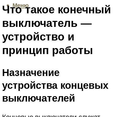
Меню
Что такое конечный
выключатель —
устройство и
принцип работы
Назначение
устройства концевых
выключателей
Концевые выключатели служат