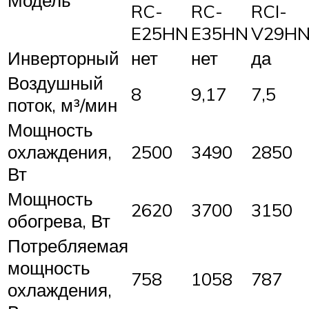
RC-
RC-
RCI-
E25HN
E35HN
V29H
Инверторный
нет
нет
да
Воздушный
8
9,17
7,5
поток, м³/мин
Мощность
охлаждения,
2500
3490
2850
Вт
Мощность
2620
3700
3150
обогрева, Вт
Потребляемая
мощность
758
1058
787
охлаждения,