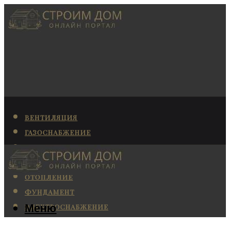
ВЕНТИЛЯЦИЯ
ГАЗОСНАБЖЕНИЕ
КАНАЛИЗАЦИЯ
КОНДИЦИОНИРОВАНИЕ
ОТОПЛЕНИЕ
ФУНДАМЕНТ
Меню
ЭЛЕКТРОСНАБЖЕНИЕ