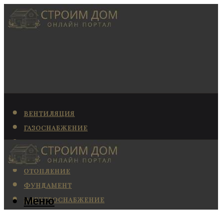
ВЕНТИЛЯЦИЯ
ГАЗОСНАБЖЕНИЕ
КАНАЛИЗАЦИЯ
КОНДИЦИОНИРОВАНИЕ
ОТОПЛЕНИЕ
ФУНДАМЕНТ
Меню
ЭЛЕКТРОСНАБЖЕНИЕ