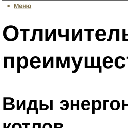
Меню
Отличител
преимущес
Виды энерго
котлов