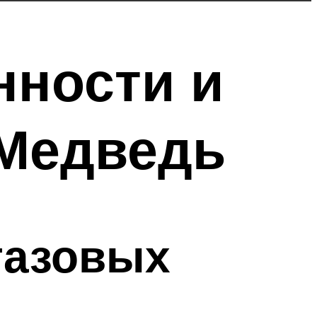
нности и
 Медведь
газовых