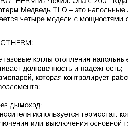
ROTHERM из Чехии. Она с 2001 года 
ротерм Медведь TLO – это напольные
ется четыре модели с мощностями от
PROTHERM:
 газовые котлы отопления напольные
ивает долговечность и надежность;
рмопарой, которая контролирует рабо
зоэлемента;
рез дымоход;
носителя используется термостат, ко
лючения или выключения основной г