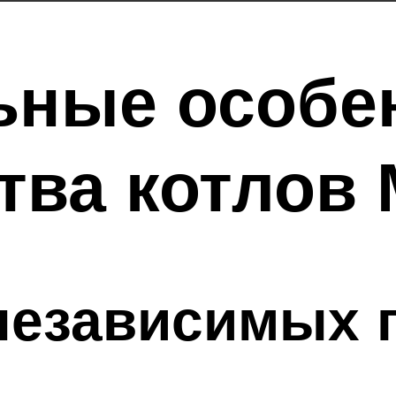
ьные особе
тва котлов
независимых 