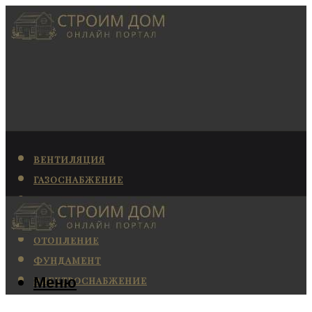
ВЕНТИЛЯЦИЯ
ГАЗОСНАБЖЕНИЕ
КАНАЛИЗАЦИЯ
КОНДИЦИОНИРОВАНИЕ
ОТОПЛЕНИЕ
ФУНДАМЕНТ
Меню
ЭЛЕКТРОСНАБЖЕНИЕ