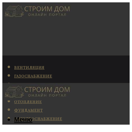
ВЕНТИЛЯЦИЯ
ГАЗОСНАБЖЕНИЕ
КАНАЛИЗАЦИЯ
КОНДИЦИОНИРОВАНИЕ
ОТОПЛЕНИЕ
ФУНДАМЕНТ
Меню
ЭЛЕКТРОСНАБЖЕНИЕ