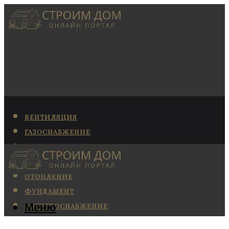
ВЕНТИЛЯЦИЯ
ГАЗОСНАБЖЕНИЕ
КАНАЛИЗАЦИЯ
КОНДИЦИОНИРОВАНИЕ
ОТОПЛЕНИЕ
ФУНДАМЕНТ
Меню
ЭЛЕКТРОСНАБЖЕНИЕ