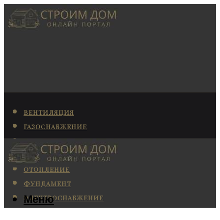
ВЕНТИЛЯЦИЯ
ГАЗОСНАБЖЕНИЕ
КАНАЛИЗАЦИЯ
КОНДИЦИОНИРОВАНИЕ
ОТОПЛЕНИЕ
ФУНДАМЕНТ
Меню
ЭЛЕКТРОСНАБЖЕНИЕ