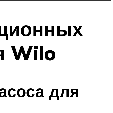
яционных
я Wilo
асоса для