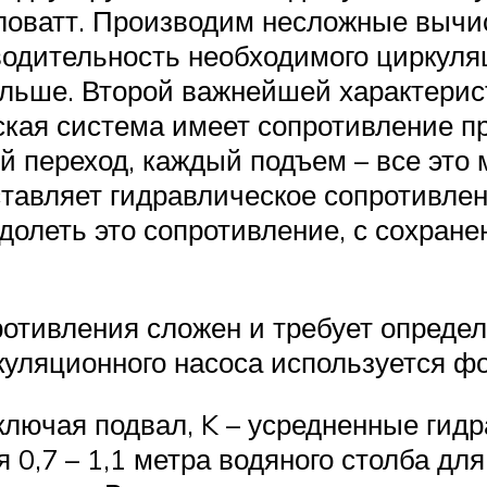
иловатт. Производим несложные вычис
водительность необходимого циркуляц
альше. Второй важнейшей характерис
ская система имеет сопротивление пр
й переход, каждый подъем – все это
ставляет гидравлическое сопротивле
олеть это сопротивление, с сохране
ротивления сложен и требует опреде
уляционного насоса используется ф
включая подвал, K – усредненные гид
0,7 – 1,1 метра водяного столба дл