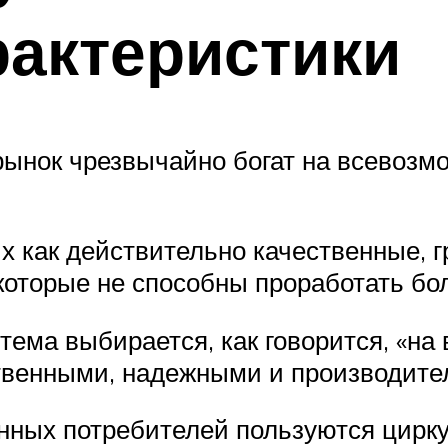
актеристики
рынок чрезвычайно богат на всевоз
их как действительно качественные, 
которые не способны проработать бо
ема выбирается, как говорится, «на ве
твенными, надежными и производите
нных потребителей пользуются цир