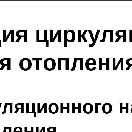
ция циркул
я отоплени
ляционного н
пления