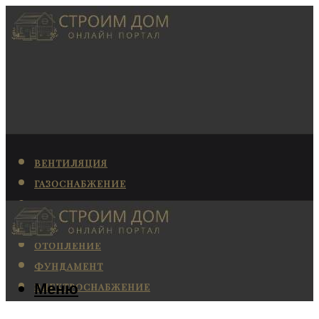
ВЕНТИЛЯЦИЯ
ГАЗОСНАБЖЕНИЕ
КАНАЛИЗАЦИЯ
КОНДИЦИОНИРОВАНИЕ
ОТОПЛЕНИЕ
ФУНДАМЕНТ
Меню
ЭЛЕКТРОСНАБЖЕНИЕ