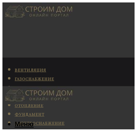
ВЕНТИЛЯЦИЯ
ГАЗОСНАБЖЕНИЕ
КАНАЛИЗАЦИЯ
КОНДИЦИОНИРОВАНИЕ
ОТОПЛЕНИЕ
ФУНДАМЕНТ
Меню
ЭЛЕКТРОСНАБЖЕНИЕ