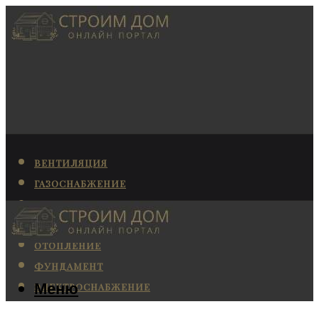
ВЕНТИЛЯЦИЯ
ГАЗОСНАБЖЕНИЕ
КАНАЛИЗАЦИЯ
КОНДИЦИОНИРОВАНИЕ
ОТОПЛЕНИЕ
ФУНДАМЕНТ
Меню
ЭЛЕКТРОСНАБЖЕНИЕ