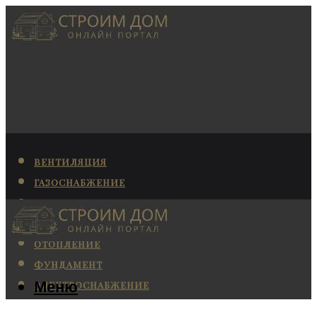
ВЕНТИЛЯЦИЯ
ГАЗОСНАБЖЕНИЕ
КАНАЛИЗАЦИЯ
КОНДИЦИОНИРОВАНИЕ
ОТОПЛЕНИЕ
ФУНДАМЕНТ
Меню
ЭЛЕКТРОСНАБЖЕНИЕ