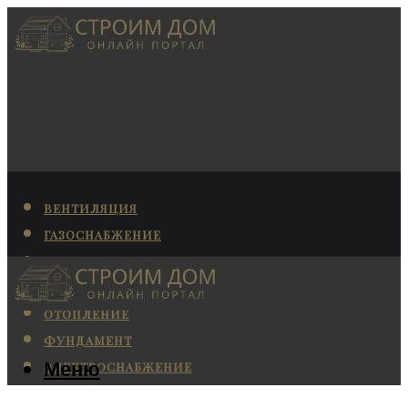
ВЕНТИЛЯЦИЯ
ГАЗОСНАБЖЕНИЕ
КАНАЛИЗАЦИЯ
КОНДИЦИОНИРОВАНИЕ
ОТОПЛЕНИЕ
ФУНДАМЕНТ
Меню
ЭЛЕКТРОСНАБЖЕНИЕ