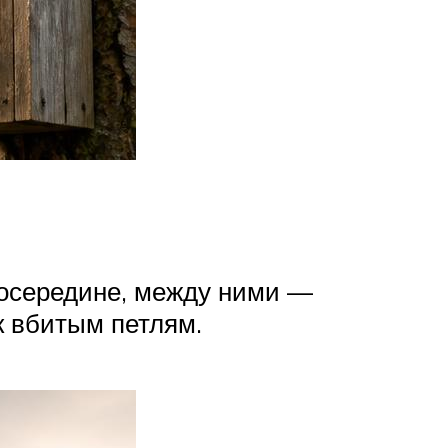
посередине, между ними —
к вбитым петлям.