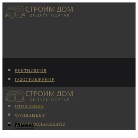
ВЕНТИЛЯЦИЯ
ГАЗОСНАБЖЕНИЕ
КАНАЛИЗАЦИЯ
КОНДИЦИОНИРОВАНИЕ
ОТОПЛЕНИЕ
ФУНДАМЕНТ
Меню
ЭЛЕКТРОСНАБЖЕНИЕ