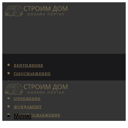
ВЕНТИЛЯЦИЯ
ГАЗОСНАБЖЕНИЕ
КАНАЛИЗАЦИЯ
КОНДИЦИОНИРОВАНИЕ
ОТОПЛЕНИЕ
ФУНДАМЕНТ
Меню
ЭЛЕКТРОСНАБЖЕНИЕ