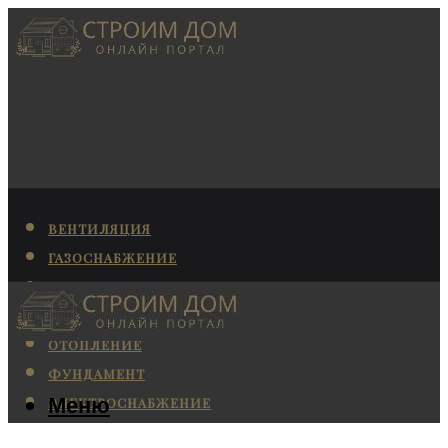
ВЕНТИЛЯЦИЯ
ГАЗОСНАБЖЕНИЕ
КАНАЛИЗАЦИЯ
КОНДИЦИОНИРОВАНИЕ
ОТОПЛЕНИЕ
ФУНДАМЕНТ
Меню
ЭЛЕКТРОСНАБЖЕНИЕ