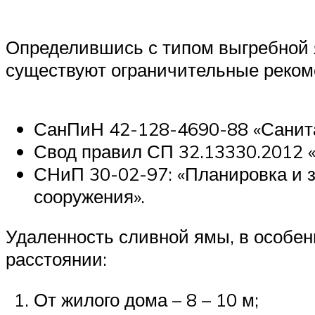
Определившись с типом выгребной я
существуют ограничительные реком
СанПиН 42-128-4690-88 «Санита
Свод правил СП 32.13330.2012 «
СНиП 30-02-97: «Планировка и з
сооружения».
Удаленность сливной ямы, в особен
расстоянии:
От жилого дома – 8 – 10 м;