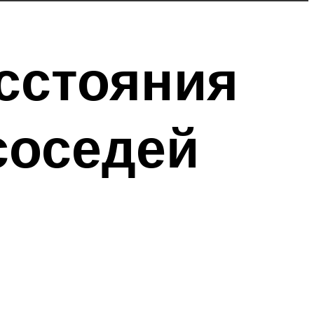
сстояния
соседей