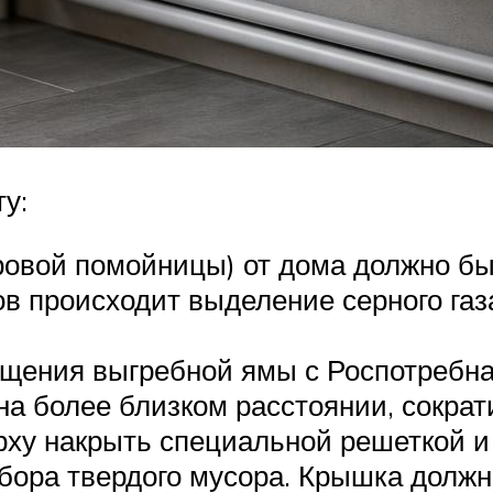
у:
овой помойницы) от дома должно быт
в происходит выделение серного газа
ещения выгребной ямы с Роспотребн
а более близком расстоянии, сократ
ху накрыть специальной решеткой и 
сбора твердого мусора. Крышка должн