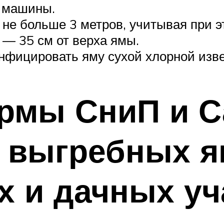
й машины.
не больше 3 метров, учитывая при э
— 35 см от верха ямы.
нфицировать яму сухой хлорной изв
ормы СниП и 
 выгребных я
 и дачных уч