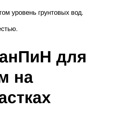
том уровень грунтовых вод.
естью.
СанПиН для
м на
астках