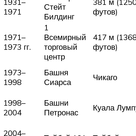
1931–
381 м (125
Стейт
1971
футов)
Билдинг
1
1971–
Всемирный
417 м (136
1973 гг.
торговый
футов)
центр
1973–
Башня
Чикаго
1998
Сиарса
1998–
Башни
Куала Лумп
2004
Петронас
2004–