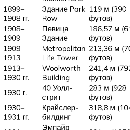
1899–
Здание Park
119 м (390
1908 гг.
Row
футов)
1908–
Певица
186,57 м (6
1909
Здание
футов)
1909–
Metropolitan
213,36 м (7
1913
Life Tower
футов)
1913–
Woolworth
241,4 м (79
1930 гг.
Building
футов)
40 Уолл-
283 м (928
1930 г.
стрит
футов)
1930–
Крайслер-
318,8 м (10
1931 гг.
билдинг
футов)
Эмпайр