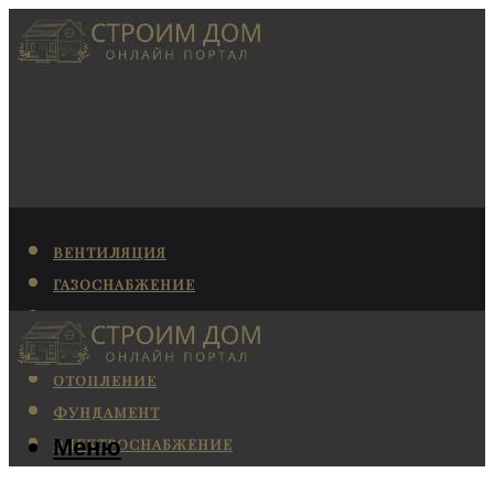
ВЕНТИЛЯЦИЯ
ГАЗОСНАБЖЕНИЕ
КАНАЛИЗАЦИЯ
КОНДИЦИОНИРОВАНИЕ
ОТОПЛЕНИЕ
ФУНДАМЕНТ
Меню
ЭЛЕКТРОСНАБЖЕНИЕ