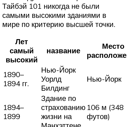
Тайбэй 101 никогда не были
самыми высокими зданиями в
мире по критерию высшей точки.
Лет
Место
самый
название
расположе
высокий
Нью-Йорк
1890–
Уорлд
Нью-Йорк
1894 гг.
Билдинг
Здание по
1894–
страхованию
106 м (348
1899
жизни на
футов)
Манхэттене