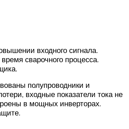
овышении входного сигнала.
 время сварочного процесса.
щика.
твованы полупроводники и
отери, входные показатели тока не
троены в мощных инверторах.
ащите.