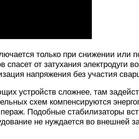
ючается только при снижении или п
 спасет от затухания электродуги во
изация напряжения без участия свар
щих устройств сложнее, там задейс
тельных схем компенсируются энергоп
мпераж. Подобные стабилизаторы вс
дование не нуждается во внешней з