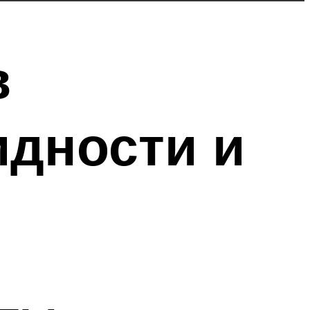
в
дности и