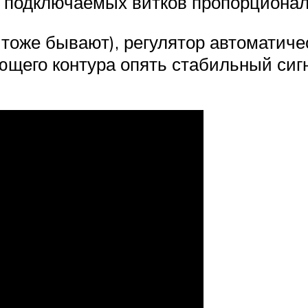
 подключаемых витков пропорционал
я тоже бывают), регулятор автоматич
ющего контура опять стабильный сиг