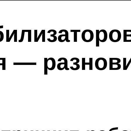
билизаторо
я — разнови