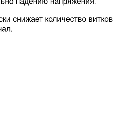
ьно падению напряжения.
ески снижает количество витков
нал.