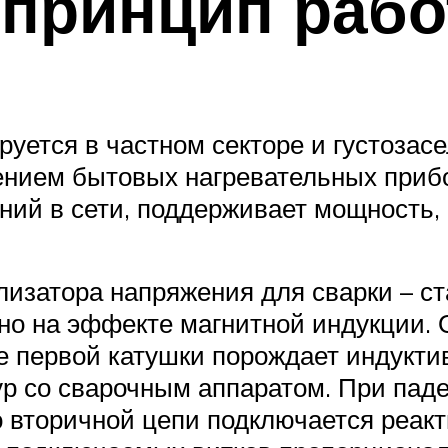
 принцип раб
уется в частном секторе и густозас
нием бытовых нагревательных прибо
ний в сети, поддерживает мощность,
лизатора напряжения для сварки – ст
о на эффекте магнитной индукции. 
е первой катушки порождает индукти
ур со сварочным аппаратом. При пад
во вторичной цепи подключается реак