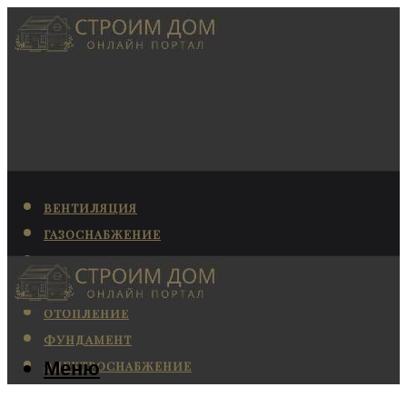
ВЕНТИЛЯЦИЯ
ГАЗОСНАБЖЕНИЕ
КАНАЛИЗАЦИЯ
КОНДИЦИОНИРОВАНИЕ
ОТОПЛЕНИЕ
ФУНДАМЕНТ
Меню
ЭЛЕКТРОСНАБЖЕНИЕ