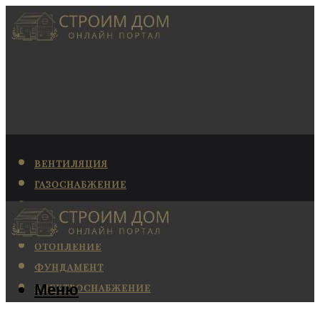
ВЕНТИЛЯЦИЯ
ГАЗОСНАБЖЕНИЕ
КАНАЛИЗАЦИЯ
КОНДИЦИОНИРОВАНИЕ
ОТОПЛЕНИЕ
ФУНДАМЕНТ
Меню
ЭЛЕКТРОСНАБЖЕНИЕ