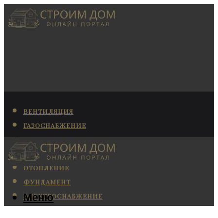
ВЕНТИЛЯЦИЯ
ГАЗОСНАБЖЕНИЕ
КАНАЛИЗАЦИЯ
КОНДИЦИОНИРОВАНИЕ
ОТОПЛЕНИЕ
ФУНДАМЕНТ
Меню
ЭЛЕКТРОСНАБЖЕНИЕ