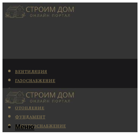
ВЕНТИЛЯЦИЯ
ГАЗОСНАБЖЕНИЕ
КАНАЛИЗАЦИЯ
КОНДИЦИОНИРОВАНИЕ
ОТОПЛЕНИЕ
ФУНДАМЕНТ
Меню
ЭЛЕКТРОСНАБЖЕНИЕ