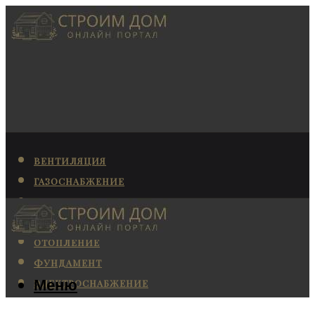
ВЕНТИЛЯЦИЯ
ГАЗОСНАБЖЕНИЕ
КАНАЛИЗАЦИЯ
КОНДИЦИОНИРОВАНИЕ
ОТОПЛЕНИЕ
ФУНДАМЕНТ
Меню
ЭЛЕКТРОСНАБЖЕНИЕ