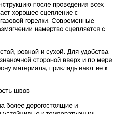
нструкцию после проведения всех
вает хорошее сцепление с
газовой горелки. Современные
азмягчении намертво сцепляется с
той, ровной и сухой. Для удобства
знаночной стороной вверх и по мере
рону материала, прикладывают ее к
ость швов
на более дорогостоящие и
и устойчивые к температурным