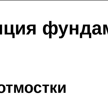
ция фундам
отмостки