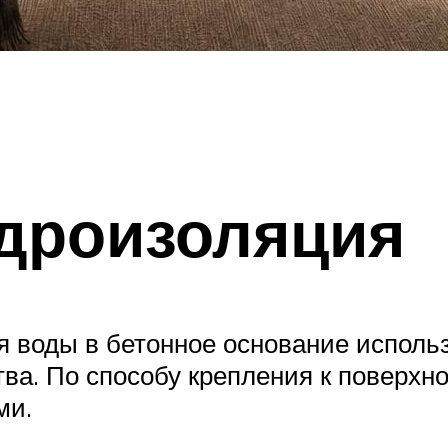
идроизоляция
я воды в бетонное основание испол
ва. По способу крепления к поверхн
ми.