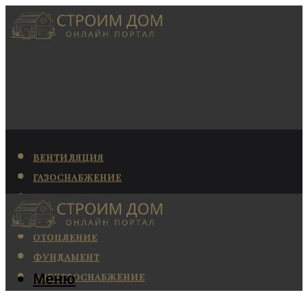
ВЕНТИЛЯЦИЯ
ГАЗОСНАБЖЕНИЕ
КАНАЛИЗАЦИЯ
КОНДИЦИОНИРОВАНИЕ
ОТОПЛЕНИЕ
ФУНДАМЕНТ
Меню
ЭЛЕКТРОСНАБЖЕНИЕ