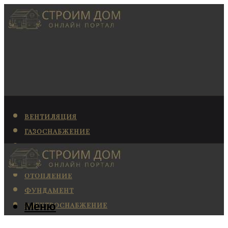
ВЕНТИЛЯЦИЯ
ГАЗОСНАБЖЕНИЕ
КАНАЛИЗАЦИЯ
КОНДИЦИОНИРОВАНИЕ
ОТОПЛЕНИЕ
ФУНДАМЕНТ
Меню
ЭЛЕКТРОСНАБЖЕНИЕ